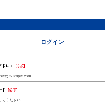
ログイン
アドレス
[必須]
ード
[必須]