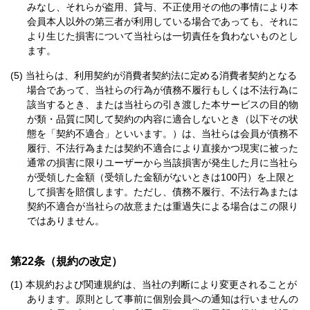
みなし、それらが盗用、貸与、不正使用その他の事情により本
会員本人以外の第三者が利用している場合であっても、それに
より生じた損害について当社らは一切責任を負わないものとし
ます。
当社らは、利用契約が消費者契約法に定める消費者契約となる
場合であって、当社らの行為が債務不履行もしくは不法行為に
該当するとき、または当社らの引き渡した本サービスの目的物
が類・品質に関して契約の内容に適合しないとき（以下その状
態を「契約不適合」といいます。）は、当社らは会員が債務不
履行、不法行為または契約不適合により直接かつ現実に被った
通常の損害に限りユーザーから当該損害が発生した月に当社ら
が受領した金額（受領した金額がないときは100円）を上限と
して損害を賠償します。ただし、債務不履行、不法行為または
契約不適合が当社らの故意または重過失による場合はこの限り
ではありません。
第22条（規約の改定）
本規約および関連規約は、当社の判断により変更されることが
あります。原則として事前に個別会員への通知は行いませんの