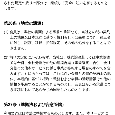
された規定の残りの部分は、継続して完全に効力を有するものと
します。
第26条（地位の譲渡）
会員は、当社の書面による事前の承諾なく、当社との間の契約
上の地位又は本規約に基づく権利もしくは義務につき、第三者
に対し、譲渡、移転、担保設定、その他の処分をすることはで
きません。
前項の定めにかかわらず、当社は、株式譲渡若しくは事業譲渡
又は合併、会社分割その他の組織再編（事業譲渡、合併、会社
分割その他本サービスに係る事業が移転する場合のすべてを含
みます。）にあたっては、これに伴い会員との間の契約上の地
位、本規約に基づく権利・義務および会員の登録情報その他の
情報を承継することができるものとし、会員はかかる承継につ
き本項においてあらかじめ同意したものとします。
第27条（準拠法および合意管轄）
利用契約は日本法に準拠するものとします。また、本サービスに