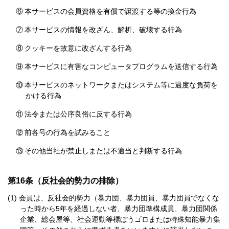
⑥
本サービスの会員資格を有償で譲渡する等の換金行為
⑦
本サービスの情報を改ざん、解析、破壊する行為
⑧
クッキーを故意に改ざんする行為
⑨
本サービスに有害なコンピュータプログラムを送信する行為
⑩
本サービスのネットワークまたはシステム等に過度な負荷を
かける行為
⑪
法令または公序良俗に反する行為
⑫
前各号の行為を試みること
⑬
その他当社が禁止しまたは不適当と判断する行為
第16条（反社会的勢力の排除）
会員は、反社会的勢力（暴力団、暴力団員、暴力団員でなくな
った時から5年を経過しない者、暴力団準構成員、暴力団関係
企業、総会屋等、社会運動等標ぼうゴロまたは特殊知能暴力集