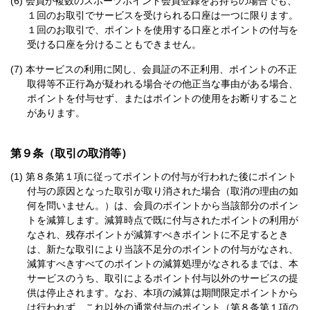
会員が複数のスポーツポイント会員登録をお持ちの場合でも、
１回のお取引でサービスを受けられる口座は一つに限ります。
１回のお取引で、ポイントを使用する口座とポイントの付与を
受ける口座を分けることもできません。
本サービスの利用に関し、会員証の不正利用、ポイントの不正
取得等不正行為が疑われる場合その他正当な事由がある場合、
ポイントを付与せず、またはポイントの使用をお断りすること
があります。
第９条（取引の取消等）
第８条第１項に従ってポイントの付与が行われた後にポイント
付与の原因となった取引が取り消された場合（取消の理由の如
何を問いません。）は、会員のポイントから当該部分のポイン
トを減算します。減算時点で既に付与されたポイントの利用が
なされ、残存ポイントが減算すべきポイントに不足するとき
は、新たな取引により当該不足分のポイントの付与がなされ、
減算すべきすべてのポイントの減算処理がなされるまでは、本
サービスのうち、取引によるポイント付与以外のサービスの提
供は停止されます。なお、本項の減算は期間限定ポイントから
は行われず、これ以外の通常付与のポイント（第８条第１項の