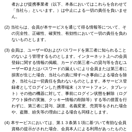
者および提携事業者（以下、本条においてはこれらを合わせて
「当社ら」といいます。）は中止による一切の責任を負いませ
ん。
当社らは、会員が本サービスを通じて得る情報等について、そ
の完全性、正確性、確実性、有効性において一切の責任を負わ
ないものとします。
会員は、ユーザーIDおよびパスワードを第三者に知られること
のないよう管理するものとします。インターネット上への会員
登録に関する情報の掲載、カードの第三者への貸与等を含むユ
ーザーIDまたはパスワードの漏えいにより会員または第三者に
損害が生じた場合、当社らの責に帰すべき事由による場合を除
き、当社らは一切責任を負わないものとします。本サービス登
録者としてログインした携帯端末（スマートフォン、タブレッ
ト）その他の機器に対して、事前にログイン状態を解除（ログ
アウト操作の実施、クッキー情報の削除等）する等の措置を行
わずに、第三者に貸与、譲渡、名義変更、売買等をされた場合
や、盗難、紛失等の理由による場合も同様とします。
本サービスにおいては、第１３条第１項に基づいて有効な会員
資格の提示がされた場合、会員本人による利用があったものと