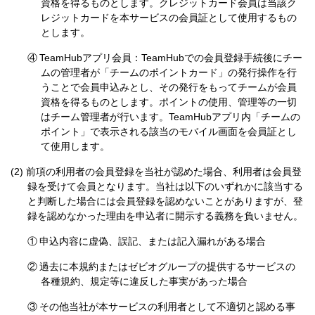
資格を得るものとします。クレジットカード会員は当該ク
レジットカードを本サービスの会員証として使用するもの
とします。
④
TeamHubアプリ会員：TeamHubでの会員登録手続後にチー
ムの管理者が「チームのポイントカード」の発行操作を行
うことで会員申込みとし、その発行をもってチームが会員
資格を得るものとします。ポイントの使用、管理等の一切
はチーム管理者が行います。TeamHubアプリ内「チームの
ポイント」で表示される該当のモバイル画面を会員証とし
て使用します。
前項の利用者の会員登録を当社が認めた場合、利用者は会員登
録を受けて会員となります。当社は以下のいずれかに該当する
と判断した場合には会員登録を認めないことがありますが、登
録を認めなかった理由を申込者に開示する義務を負いません。
①
申込内容に虚偽、誤記、または記入漏れがある場合
②
過去に本規約またはゼビオグループの提供するサービスの
各種規約、規定等に違反した事実があった場合
③
その他当社が本サービスの利用者として不適切と認める事