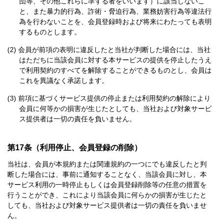
団等、その他これらに準ずる者をいいます）に該当しないこ
と、また暴力的行為、詐術・脅迫行為、業務妨害行為等違法行
為を行わないことを、会員登録時および将来にわたっても表明
するものとします。
会員が前項の表明に違反したと当社が判断した場合には、当社
はただちに当該会員に対する本サービスの提供を停止したうえ
で利用契約のすべてを解除することができるものとし、会員は
これを異議なく承諾します。
前項に基づくサービス提供の停止または利用契約の解除により
会員に何等かの損害が生じたとしても、当社および対象サービ
ス提供者は一切の責任を負いません。
第17条（利用停止、会員登録の削除）
当社は、会員が本規約または関連規約の一つにでも違反したと判
断した場合には、事前に通知することなく、当該会員に対し、本
サービス利用の一時停止もしくは会員登録削除等の任意の措置を
行うことができ、これにより当該会員に何らかの損害が生じたと
しても、当社および対象サービス提供者は一切の責任を負いませ
ん。